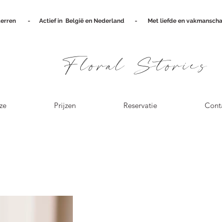
terren
-
Actief in België en Nederland - Met liefde en vakmanscha
Floral Stories
ze
Prijzen
Reservatie
Cont