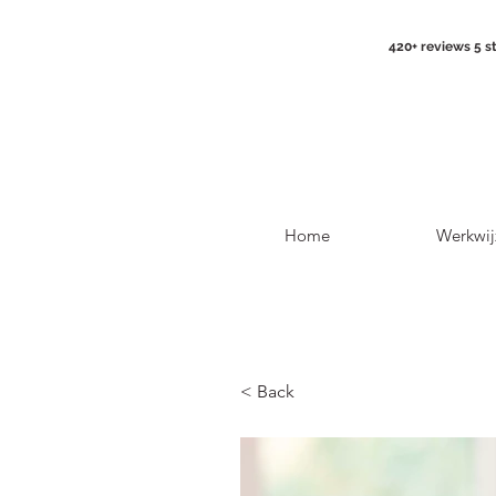
420+ reviews 5 s
Home
Werkwij
< Back