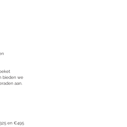
en
oeket
n bieden we
sieraden aan.
€325 en €495