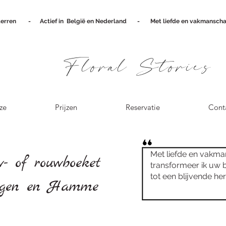
terren
-
Actief in België en Nederland - Met liefde en vakmanscha
Floral Stories
ze
Prijzen
Reservatie
Cont
Met liefde en vakm
w- of rouwboeket
transformeer ik uw
tot een blijvende her
ingen en Hamme