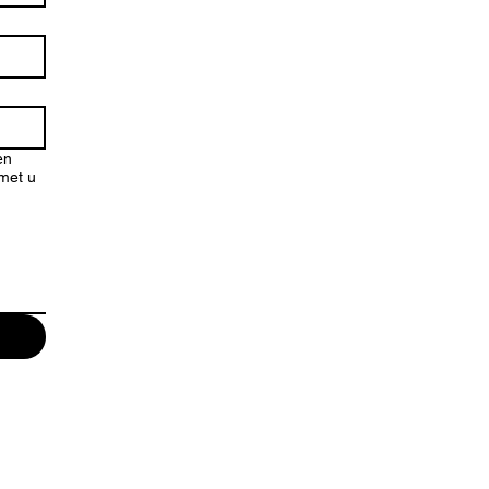
en
 met u