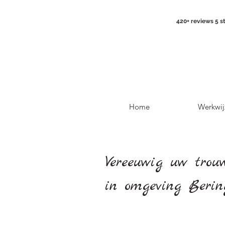
420+ reviews 5 s
Home
Werkwij
Vereeuwig uw trou
in omgeving Ber