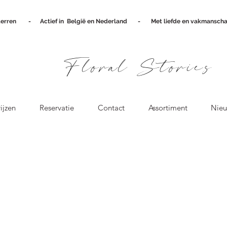
terren
-
Actief in België en Nederland - Met liefde en vakmanscha
Floral Stories
ijzen
Reservatie
Contact
Assortiment
Nieu