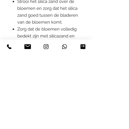
Strooi het silica zand over de
bloemen en zorg dat het silica
zand goed tussen de bladeren
van de bloemen komt.
Zorg dat de bloemen volledig
bedekt zijn met silicazand en
sluit de afsluitbare en
luchtdichte bak af.
Wacht een aantal dagen. Hoe
lang exact verschilt per bloem.
Een kleine bloem is na 5 dagen
droog, terwijl een roos 14 dagen
nodig heeft om volledig in te
drogen.
Controleer voorzichtig of de
bloemen droog zijn en haal ze
uit het zand zodra ze
papierachtig aanvoelen.
Gebruik een kwast om